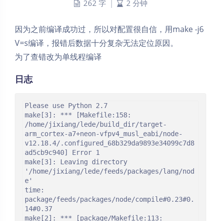
262 字
|
2 分钟
因为之前编译成功过，所以对配置很自信，用make -j6
V=s编译，报错后数据十分复杂无法定位原因。
为了查错改为单线程编译
日志
Please use Python 2.7

make[3]: *** [Makefile:158: 
/home/jixiang/lede/build_dir/target-
arm_cortex-a7+neon-vfpv4_musl_eabi/node-
v12.18.4/.configured_68b329da9893e34099c7d8
ad5cb9c940] Error 1

make[3]: Leaving directory 
'/home/jixiang/lede/feeds/packages/lang/nod
e'

time: 
package/feeds/packages/node/compile#0.23#0.
14#0.37

make[2]: *** [package/Makefile:113: 