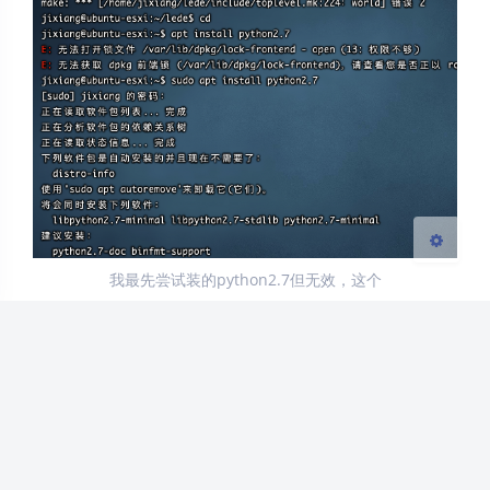
夜间模式
Sans Serif
Serif
浅阴影
深阴影
关闭
日落
暗化
灰度
我最先尝试装的python2.7但无效，这个