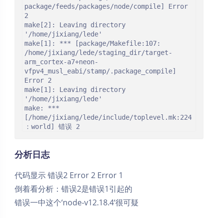
package/feeds/packages/node/compile] Error 
2

make[2]: Leaving directory 
'/home/jixiang/lede'

make[1]: *** [package/Makefile:107: 
/home/jixiang/lede/staging_dir/target-
arm_cortex-a7+neon-
vfpv4_musl_eabi/stamp/.package_compile] 
Error 2

make[1]: Leaving directory 
'/home/jixiang/lede'

make: *** 
[/home/jixiang/lede/include/toplevel.mk:224
：world] 错误 2
分析日志
代码显示 错误2 Error 2 Error 1
倒着看分析：错误2是错误1引起的
错误一中这个‘node-v12.18.4‘很可疑