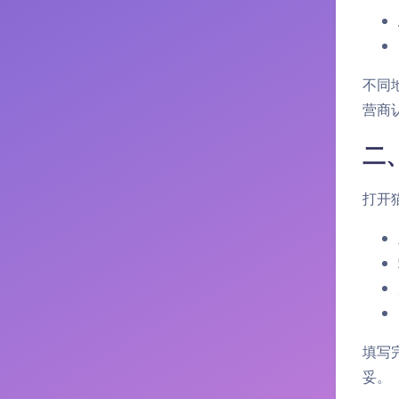
不同地
营商
二
打开
填写
妥。