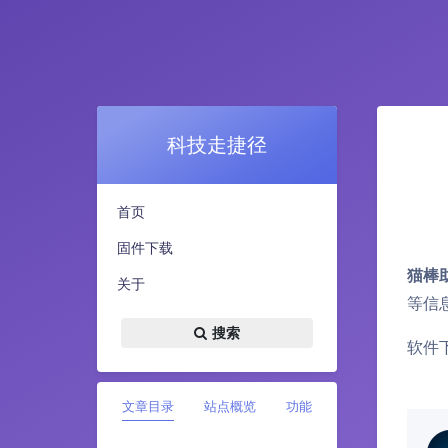
科技走捷径
首页
固件下载
猫棒
关于
等信
搜索
软件下
文章目录
站点概览
功能