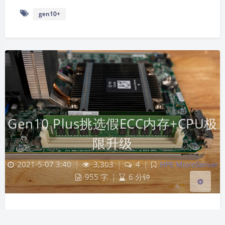
gen10+
夜间模式
Sans Serif
Serif
Gen10 Plus挑选假ECC内存+CPU极
浅阴影
深阴影
限升级
2021-5-07 3:40
|
3,303
|
4
|
HPE MicroServer
关闭
日落
暗化
灰度
955 字
|
6 分钟
HPE MicroServer Gen10 Plus原机是ECC内存，按