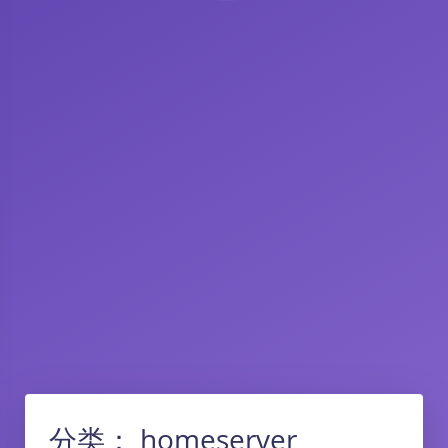
分类：
homeserver