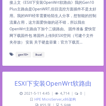
接上文《ESXI下安装OpenWrt软路由》我的Gen10
Plus主路由是OpenWRT,但目流控方面插件不是太好
用。我的WIFI经常需要给陌生人分享，想智能的控制
流量占用，这方面爱快做的还不错，所以我在
OpenWrt主路由下加个二级路由。 固件准备 爱快官
网下载固件包 将固件上传到ESXI空间（可建个文件
夹存放） 安装 关于硬盘容量：官方下载页…
gen10+
ikuai
ESXI下安装OpenWrt软路由
2021-5-11 4:45
|
4,714
|
0
|
HPE MicroServer
,
x86架构
855 字
|
5 分钟